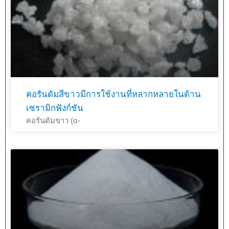
คอรันดัมสีขาวมีการใช้งานที่หลากหลายในด้าน
เซรามิกฟังก์ชัน
คอรันดัมขาว (α-